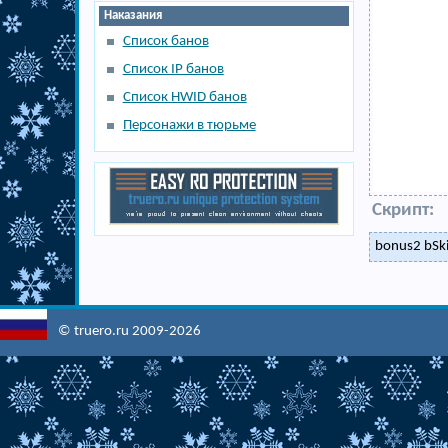
Наказания
Список банов
Список IP банов
Список HWID банов
Персонажи в тюрьме
Скрипт:
bonus2 bSki
© truero.ru 2009-2026