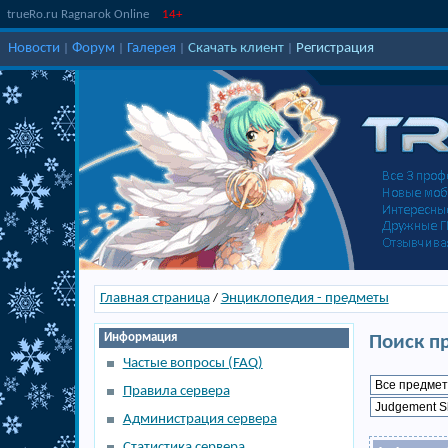
trueRo.ru Ragnarok Online
14+
Новости
Форум
Галерея
Скачать клиент
Регистрация
|
|
|
|
Главная страница
Энциклопедия - предметы
/
Информация
Поиск п
Частые вопросы (FAQ)
Правила сервера
Администрация сервера
Статистика сервера