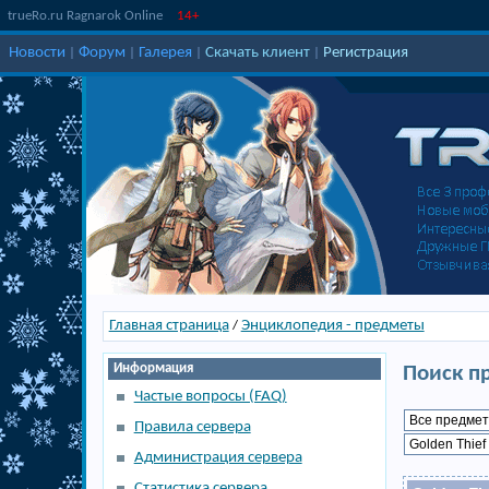
trueRo.ru Ragnarok Online
14+
Новости
Форум
Галерея
Скачать клиент
Регистрация
|
|
|
|
Главная страница
Энциклопедия - предметы
/
Информация
Поиск п
Частые вопросы (FAQ)
Правила сервера
Администрация сервера
Статистика сервера