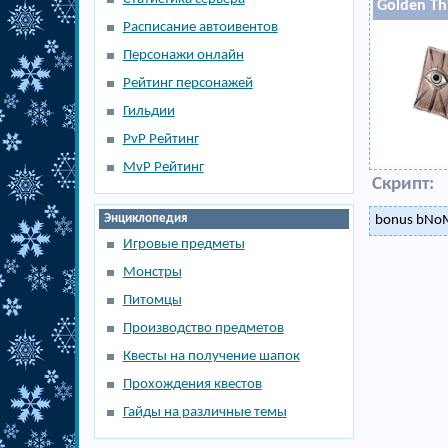
Golden Th
Расписание автоивентов
Персонажи онлайн
Рейтинг персонажей
Гильдии
PvP Рейтинг
MvP Рейтинг
Скрипт:
Энциклопедия
bonus bNoM
Игровые предметы
Монстры
Питомцы
Производство предметов
Квесты на получение шапок
Прохождения квестов
Гайды на различные темы