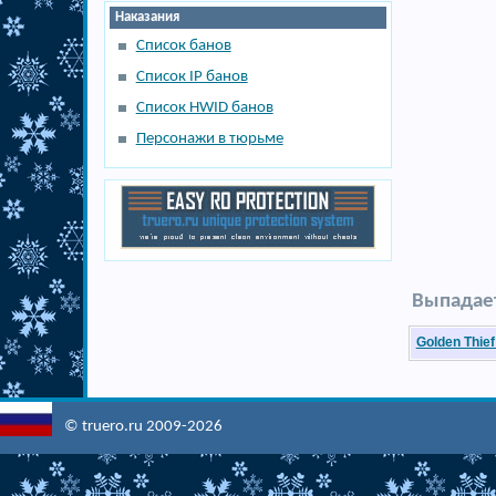
Наказания
Список банов
Список IP банов
Список HWID банов
Персонажи в тюрьме
Выпадает
Golden Thie
© truero.ru 2009-2026