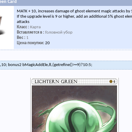
een Card
MATK + 10, increases damage of ghost element magic attacks by
If the upgrade level is 9 or higher, add an additional 5% ghost el
attacks
Класс :
Карта
Вставляется в :
Головной убор
Вес :
1
Цена покупки:
20
10; bonus2 bMagicAddEle,8,(getrefine()>=9)?10:5;