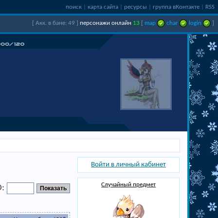
поиск
|
карта сайта
|
ресурсы
|
группа вКонтакте
|
RSS
[ Акк. в бане: 49 ]
персонажи онлайн
13
[
map
char
login
]
Войти в личный кабинет
Случайный предмет
D: