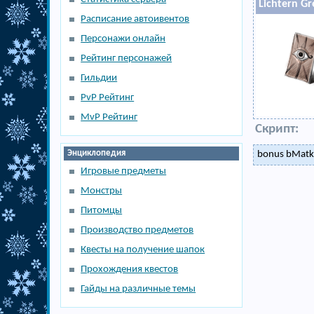
Liсhtern Gr
Расписание автоивентов
Персонажи онлайн
Рейтинг персонажей
Гильдии
PvP Рейтинг
MvP Рейтинг
Скрипт:
Энциклопедия
bonus bMatk,
Игровые предметы
Монстры
Питомцы
Производство предметов
Квесты на получение шапок
Прохождения квестов
Гайды на различные темы