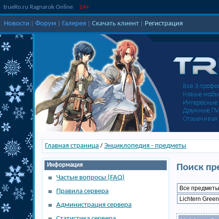
trueRo.ru Ragnarok Online
14+
Новости
Форум
Галерея
Скачать клиент
Регистрация
|
|
|
|
Главная страница
Энциклопедия - предметы
/
Информация
Поиск пр
Частые вопросы (FAQ)
Правила сервера
Администрация сервера
Статистика сервера