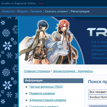
trueRo.ru Ragnarok Online
14+
Новости
Форум
Галерея
Скачать клиент
Регистрация
|
|
|
|
Главная страница
Энциклопедия - предметы
/
Информация
Поиск п
Частые вопросы (FAQ)
Правила сервера
Администрация сервера
Статистика сервера