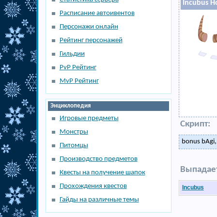
Incubus H
Расписание автоивентов
Персонажи онлайн
Рейтинг персонажей
Гильдии
PvP Рейтинг
MvP Рейтинг
Энциклопедия
Игровые предметы
Скрипт:
Монстры
bonus bAgi,
Питомцы
Производство предметов
Выпадает
Квесты на получение шапок
Прохождения квестов
Incubus
Гайды на различные темы