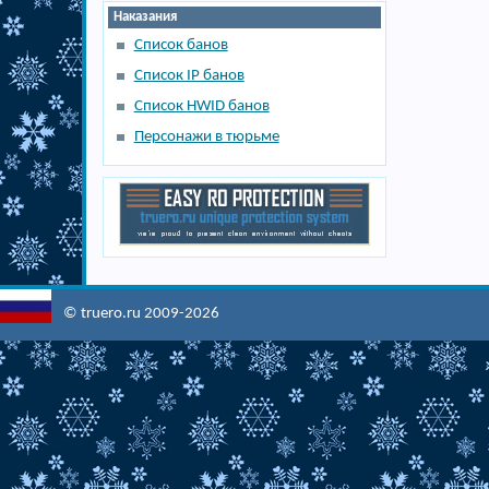
Наказания
Список банов
Список IP банов
Список HWID банов
Персонажи в тюрьме
© truero.ru 2009-2026