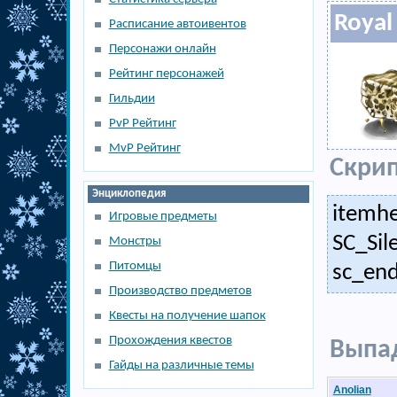
Royal 
Расписание автоивентов
Персонажи онлайн
Рейтинг персонажей
Гильдии
PvP Рейтинг
MvP Рейтинг
Скрип
Энциклопедия
itemhe
Игровые предметы
SC_Sil
Монстры
Питомцы
sc_end
Производство предметов
Квесты на получение шапок
Прохождения квестов
Выпад
Гайды на различные темы
Anolian