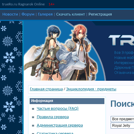
trueRo.ru Ragnarok Online
14+
Новости
Форум
Галерея
Скачать клиент
Регистрация
|
|
|
|
Главная страница
Энциклопедия - предметы
/
Информация
Поиск
Частые вопросы (FAQ)
Правила сервера
Администрация сервера
Статистика сервера