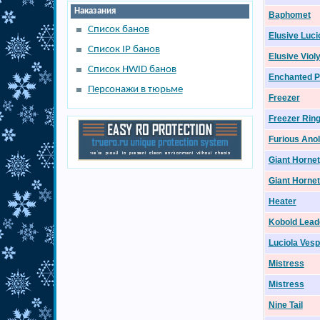
Наказания
Baphomet
Список банов
Elusive Luci
Список IP банов
Elusive Viol
Список HWID банов
Enchanted P
Персонажи в тюрьме
Freezer
Freezer Rin
Furious Anol
Giant Hornet
Giant Hornet
Heater
Kobold Lead
Luciola Ves
Mistress
Mistress
Nine Tail