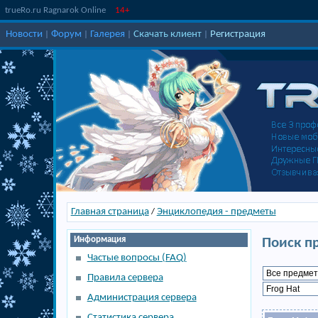
trueRo.ru Ragnarok Online
14+
Новости
Форум
Галерея
Скачать клиент
Регистрация
|
|
|
|
Главная страница
Энциклопедия - предметы
/
Информация
Поиск п
Частые вопросы (FAQ)
Правила сервера
Администрация сервера
Статистика сервера