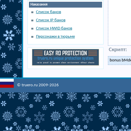
Наказания
Список банов
Список IP банов
Список HWID банов
Персонажи в тюрьме
Скрипт:
bonus bMde
© truero.ru 2009-2026