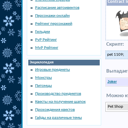
Contract 
Расписание автоивентов
Персонажи онлайн
Рейтинг персонажей
Гильдии
PvP Рейтинг
Скрипт:
MvP Рейтинг
pet 1109;
Энциклопедия
Игровые предметы
Выпадает
Монстры
Joker
Питомцы
Производство предметов
Можно ку
Квесты на получение шапок
Pet Shop
Прохождения квестов
Гайды на различные темы