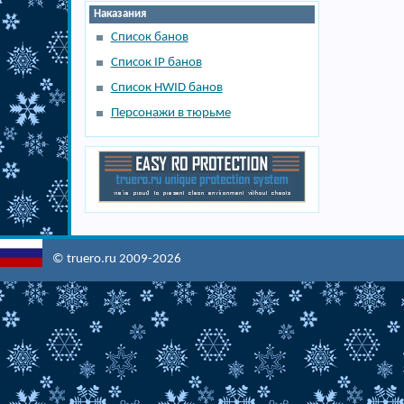
Наказания
Список банов
Список IP банов
Список HWID банов
Персонажи в тюрьме
© truero.ru 2009-2026