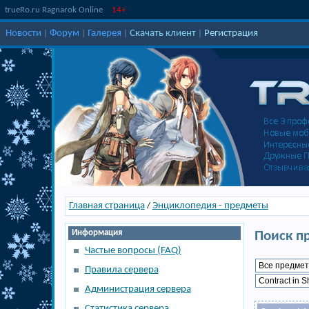
trueRo.ru Ragnarok Online
14+
Новости
Форум
Галерея
Скачать клиент
Регистрация
|
|
|
|
Главная страница
Энциклопедия - предметы
/
Информация
Поиск п
Частые вопросы (FAQ)
Правила сервера
Администрация сервера
Статистика сервера