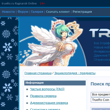
trueRo.ru Ragnarok Online
14+
Новости
Форум
Галерея
Скачать клиент
Регистрация
|
|
|
|
Главная страница
Энциклопедия - предметы
/
Информация
Поиск п
Частые вопросы (FAQ)
Правила сервера
Администрация сервера
Статистика сервера