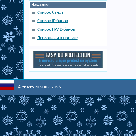
Наказания
Список банов
Список IP банов
Список HWID банов
Персонажи в тюрьме
© truero.ru 2009-2026