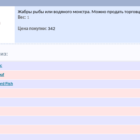
Жабры рыбы или водяного монстра. Можно продать торговц
Вес:
1
Цена покупки:
342
из:
rc
ouf
rd Fish