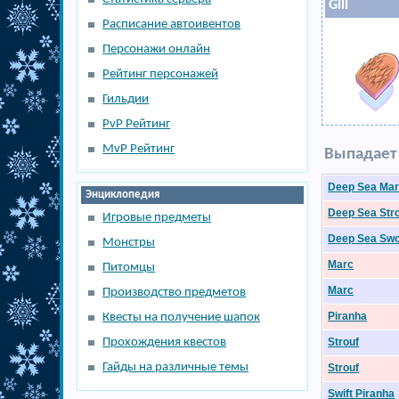
Gill
Расписание автоивентов
Персонажи онлайн
Рейтинг персонажей
Гильдии
PvP Рейтинг
MvP Рейтинг
Выпадает 
Deep Sea Ma
Энциклопедия
Deep Sea Str
Игровые предметы
Deep Sea Swo
Монстры
Marc
Питомцы
Marc
Производство предметов
Piranha
Квесты на получение шапок
Прохождения квестов
Strouf
Гайды на различные темы
Strouf
Swift Piranha