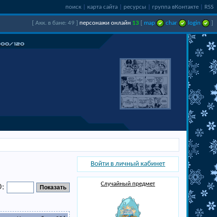
поиск
|
карта сайта
|
ресурсы
|
группа вКонтакте
|
RSS
[ Акк. в бане: 49 ]
персонажи онлайн
13
[
map
char
login
]
Войти в личный кабинет
Случайный предмет
D: