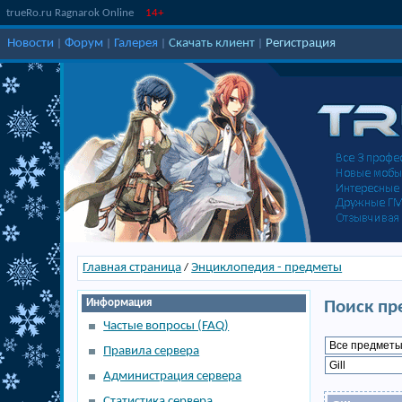
trueRo.ru Ragnarok Online
14+
Новости
Форум
Галерея
Скачать клиент
Регистрация
|
|
|
|
Главная страница
Энциклопедия - предметы
/
Информация
Поиск пр
Частые вопросы (FAQ)
Правила сервера
Администрация сервера
Статистика сервера