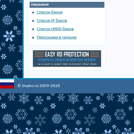
Наказания
Список банов
Список IP банов
Список HWID банов
Персонажи в тюрьме
© truero.ru 2009-2026