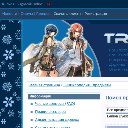
trueRo.ru Ragnarok Online
14+
Новости
Форум
Галерея
Скачать клиент
Регистрация
|
|
|
|
Главная страница
Энциклопедия - предметы
/
Информация
Поиск п
Частые вопросы (FAQ)
Правила сервера
Администрация сервера
Статистика сервера