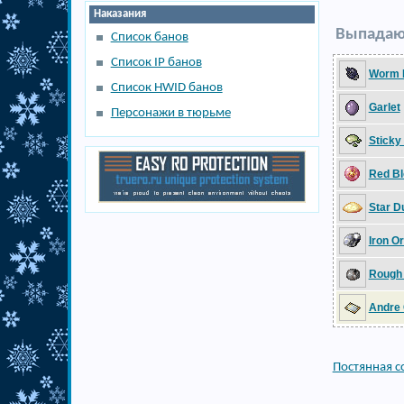
Наказания
Выпадаю
Список банов
Список IP банов
Worm 
Список HWID банов
Garlet
Персонажи в тюрьме
Sticky
Red Bl
Star D
Iron O
Rough
Andre
Постянная с