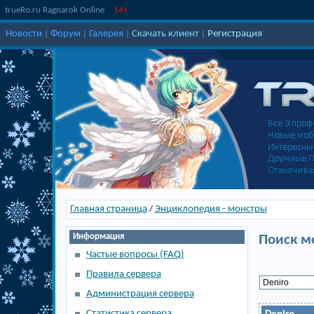
trueRo.ru Ragnarok Online
14+
Новости
Форум
Галерея
Скачать клиент
Регистрация
|
|
|
|
Главная страница
Энциклопедия - монстры
/
Информация
Поиск м
Частые вопросы (FAQ)
Правила сервера
Администрация сервера
Статистика сервера