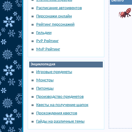
Deniro
Расписание автоивентов
Персонажи онлайн
Рейтинг персонажей
Гильдии
PvP Рейтинг
MvP Рейтинг
Энциклопедия
Игровые предметы
Монстры
Питомцы
Производство предметов
Квесты на получение шапок
Прохождения квестов
Гайды на различные темы