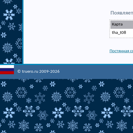
Появляет
Карта
tha_t08
Постянная с
© truero.ru 2009-2026