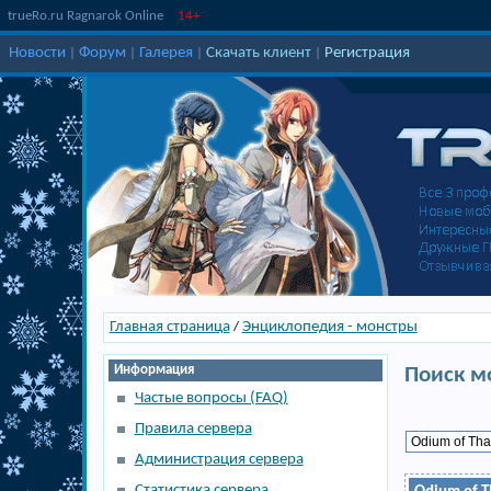
trueRo.ru Ragnarok Online
14+
Новости
Форум
Галерея
Скачать клиент
Регистрация
|
|
|
|
Главная страница
Энциклопедия - монстры
/
Информация
Поиск м
Частые вопросы (FAQ)
Правила сервера
Администрация сервера
Статистика сервера