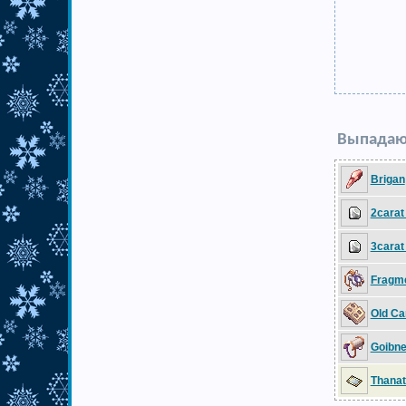
Выпадаю
Brigan
2carat
3carat
Fragme
Old Ca
Goibne
Thanat