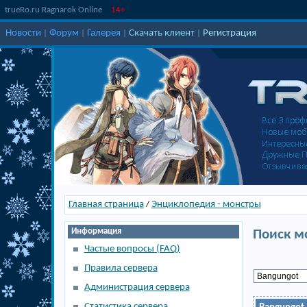
trueRo.ru Ragnarok Online
14+
Новости
Форум
Галерея
Скачать клиент
Регистрация
|
|
|
|
Главная страница
Энциклопедия - монстры
/
Информация
Поиск м
Частые вопросы (FAQ)
Правила сервера
Администрация сервера
Статистика сервера