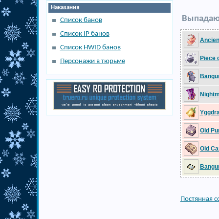
Наказания
Выпадаю
Список банов
Список IP банов
Ancien
Список HWID банов
Piece 
Персонажи в тюрьме
Bangun
Nightm
Yggdra
Old Pu
Old Ca
Bangu
Постянная с