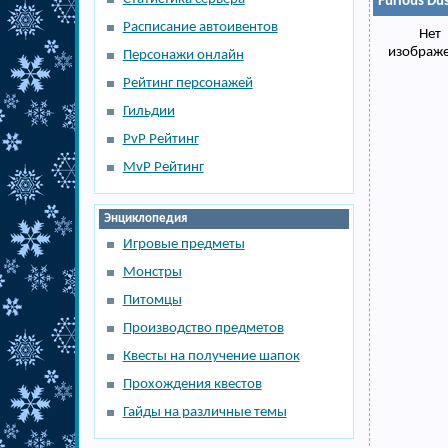
Furious Du
Расписание автоивентов
Нет
изображ
Персонажи онлайн
Рейтинг персонажей
Гильдии
PvP Рейтинг
MvP Рейтинг
Энциклопедия
Игровые предметы
Монстры
Питомцы
Производство предметов
Квесты на получение шапок
Прохождения квестов
Гайды на различные темы