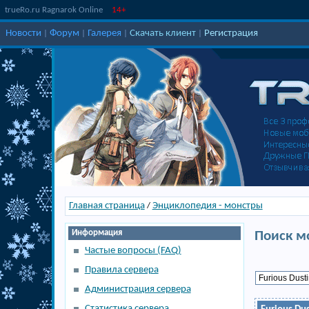
trueRo.ru Ragnarok Online
14+
Новости
Форум
Галерея
Скачать клиент
Регистрация
|
|
|
|
Главная страница
Энциклопедия - монстры
/
Информация
Поиск м
Частые вопросы (FAQ)
Правила сервера
Администрация сервера
Статистика сервера