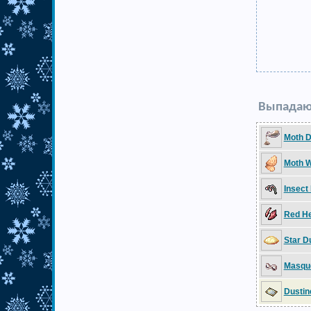
Выпадаю
Moth D
Moth 
Insect
Red H
Star D
Masqu
Dustin