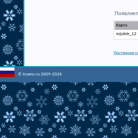
Появляет
Карта
mjolnir_12
Постянная с
© truero.ru 2009-2026