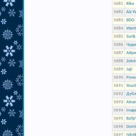
5681
Riko
5682
Aiz W
5683
BDO
5684
Want
5685
Surik
5686
Чуди
5687
Айр
5688
Zelot
5689
Jaji
5690
Ронк
5691
Your
5692
Дуб
5693
Aina
5694
Inag
5695
BaTp
5696
Domi
5697
NiMi