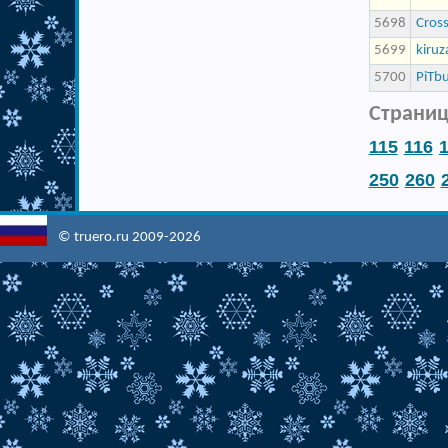
5698
Cros
5699
kiru
5700
PiTb
Страниц
115
116
250
260
© truero.ru 2009-2026